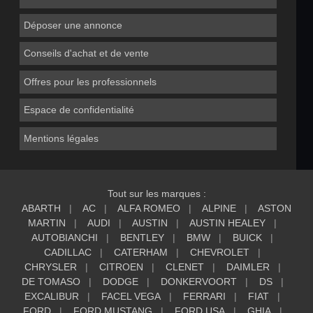
Déposer une annonce
Conseils d'achat et de vente
Offres pour les professionnels
Espace de confidentialité
Mentions légales
Tout sur les marques :
ABARTH
AC
ALFA ROMEO
ALPINE
ASTON
MARTIN
AUDI
AUSTIN
AUSTIN HEALEY
AUTOBIANCHI
BENTLEY
BMW
BUICK
CADILLAC
CATERHAM
CHEVROLET
CHRYSLER
CITROEN
CLENET
DAIMLER
DE TOMASO
DODGE
DONKERVOORT
DS
EXCALIBUR
FACEL VEGA
FERRARI
FIAT
FORD
FORD MUSTANG
FORD USA
GHIA