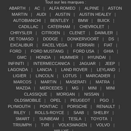
Tout sur les marques :
ABARTH
AC
ALFA ROMEO
ALPINE
ASTON
MARTIN
AUDI
AUSTIN
AUSTIN HEALEY
AUTOBIANCHI
BENTLEY
BMW
BUICK
CADILLAC
CATERHAM
CHEVROLET
CHRYSLER
CITROEN
CLENET
DAIMLER
DE TOMASO
DODGE
DONKERVOORT
DS
EXCALIBUR
FACEL VEGA
FERRARI
FIAT
FORD
FORD MUSTANG
FORD USA
GHIA
GMC
HONDA
HUMMER
HYUNDAI
INFINITI
INTERMECCANICA
JAGUAR
JEEP
LAGONDA
LANCIA
LAND ROVER
LEYLAND
LIGIER
LINCOLN
LOTUS
MARCADIER
MARCOS
MARTIN
MASERATI
MATRA
MAZDA
MERCEDES
MG
MINI
MINI
CLASSIQUE
MORGAN
NISSAN
OLDSMOBILE
OPEL
PEUGEOT
PGO
PLYMOUTH
PONTIAC
PORSCHE
RENAULT
RILEY
ROLLS-ROYCE
SAAB
SHELBY
SMART
SUNBEAM
TESLA
TOYOTA
TRIUMPH
TVR
VOLKSWAGEN
VOLVO
WILLYS