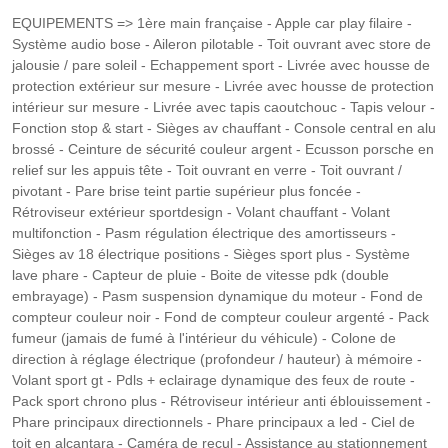
EQUIPEMENTS => 1ère main française - Apple car play filaire -
Système audio bose - Aileron pilotable - Toit ouvrant avec store de
jalousie / pare soleil - Echappement sport - Livrée avec housse de
protection extérieur sur mesure - Livrée avec housse de protection
intérieur sur mesure - Livrée avec tapis caoutchouc - Tapis velour -
Fonction stop & start - Sièges av chauffant - Console central en alu
brossé - Ceinture de sécurité couleur argent - Ecusson porsche en
relief sur les appuis tête - Toit ouvrant en verre - Toit ouvrant /
pivotant - Pare brise teint partie supérieur plus foncée -
Rétroviseur extérieur sportdesign - Volant chauffant - Volant
multifonction - Pasm régulation électrique des amortisseurs -
Sièges av 18 électrique positions - Sièges sport plus - Système
lave phare - Capteur de pluie - Boite de vitesse pdk (double
embrayage) - Pasm suspension dynamique du moteur - Fond de
compteur couleur noir - Fond de compteur couleur argenté - Pack
fumeur (jamais de fumé à l'intérieur du véhicule) - Colone de
direction à réglage électrique (profondeur / hauteur) à mémoire -
Volant sport gt - Pdls + eclairage dynamique des feux de route -
Pack sport chrono plus - Rétroviseur intérieur anti éblouissement -
Phare principaux directionnels - Phare principaux a led - Ciel de
toit en alcantara - Caméra de recul - Assistance au stationnement