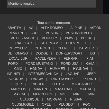
Mentions légales
Tout sur les marques :
ABARTH
AC
ALFA ROMEO
ALPINE
ASTON
MARTIN
AUDI
AUSTIN
AUSTIN HEALEY
AUTOBIANCHI
BENTLEY
BMW
BUICK
CADILLAC
CATERHAM
CHEVROLET
CHRYSLER
CITROEN
CLENET
DAIMLER
DE TOMASO
DODGE
DONKERVOORT
DS
EXCALIBUR
FACEL VEGA
FERRARI
FIAT
FORD
FORD MUSTANG
FORD USA
GHIA
GMC
HONDA
HUMMER
HYUNDAI
INFINITI
INTERMECCANICA
JAGUAR
JEEP
LAGONDA
LANCIA
LAND ROVER
LEYLAND
LIGIER
LINCOLN
LOTUS
MARCADIER
MARCOS
MARTIN
MASERATI
MATRA
MAZDA
MERCEDES
MG
MINI
MINI
CLASSIQUE
MORGAN
NISSAN
OLDSMOBILE
OPEL
PEUGEOT
PGO