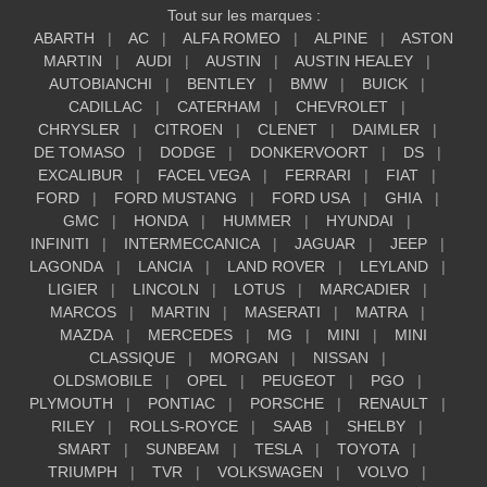
Tout sur les marques :
ABARTH
AC
ALFA ROMEO
ALPINE
ASTON
MARTIN
AUDI
AUSTIN
AUSTIN HEALEY
AUTOBIANCHI
BENTLEY
BMW
BUICK
CADILLAC
CATERHAM
CHEVROLET
CHRYSLER
CITROEN
CLENET
DAIMLER
DE TOMASO
DODGE
DONKERVOORT
DS
EXCALIBUR
FACEL VEGA
FERRARI
FIAT
FORD
FORD MUSTANG
FORD USA
GHIA
GMC
HONDA
HUMMER
HYUNDAI
INFINITI
INTERMECCANICA
JAGUAR
JEEP
LAGONDA
LANCIA
LAND ROVER
LEYLAND
LIGIER
LINCOLN
LOTUS
MARCADIER
MARCOS
MARTIN
MASERATI
MATRA
MAZDA
MERCEDES
MG
MINI
MINI
CLASSIQUE
MORGAN
NISSAN
OLDSMOBILE
OPEL
PEUGEOT
PGO
PLYMOUTH
PONTIAC
PORSCHE
RENAULT
RILEY
ROLLS-ROYCE
SAAB
SHELBY
SMART
SUNBEAM
TESLA
TOYOTA
TRIUMPH
TVR
VOLKSWAGEN
VOLVO