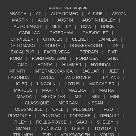
Tout sur les marques :
ABARTH
AC
ALFA ROMEO
ALPINE
ASTON
MARTIN
AUDI
AUSTIN
AUSTIN HEALEY
AUTOBIANCHI
BENTLEY
BMW
BUICK
CADILLAC
CATERHAM
CHEVROLET
CHRYSLER
CITROEN
CLENET
DAIMLER
DE TOMASO
DODGE
DONKERVOORT
DS
EXCALIBUR
FACEL VEGA
FERRARI
FIAT
FORD
FORD MUSTANG
FORD USA
GHIA
GMC
HONDA
HUMMER
HYUNDAI
INFINITI
INTERMECCANICA
JAGUAR
JEEP
LAGONDA
LANCIA
LAND ROVER
LEYLAND
LIGIER
LINCOLN
LOTUS
MARCADIER
MARCOS
MARTIN
MASERATI
MATRA
MAZDA
MERCEDES
MG
MINI
MINI
CLASSIQUE
MORGAN
NISSAN
OLDSMOBILE
OPEL
PEUGEOT
PGO
PLYMOUTH
PONTIAC
PORSCHE
RENAULT
RILEY
ROLLS-ROYCE
SAAB
SHELBY
SMART
SUNBEAM
TESLA
TOYOTA
TRIUMPH
TVR
VOLKSWAGEN
VOLVO