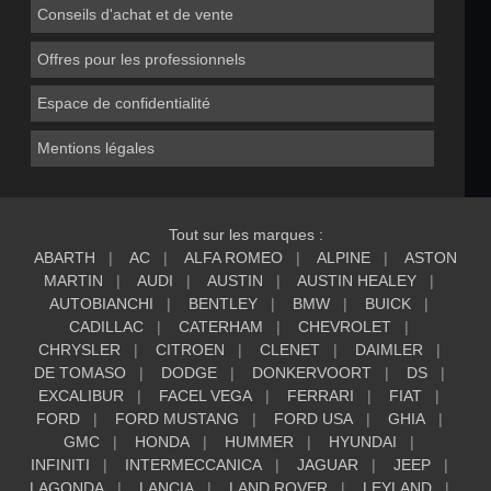
Conseils d'achat et de vente
Offres pour les professionnels
Espace de confidentialité
Mentions légales
Tout sur les marques :
ABARTH
AC
ALFA ROMEO
ALPINE
ASTON
MARTIN
AUDI
AUSTIN
AUSTIN HEALEY
AUTOBIANCHI
BENTLEY
BMW
BUICK
CADILLAC
CATERHAM
CHEVROLET
CHRYSLER
CITROEN
CLENET
DAIMLER
DE TOMASO
DODGE
DONKERVOORT
DS
EXCALIBUR
FACEL VEGA
FERRARI
FIAT
FORD
FORD MUSTANG
FORD USA
GHIA
GMC
HONDA
HUMMER
HYUNDAI
INFINITI
INTERMECCANICA
JAGUAR
JEEP
LAGONDA
LANCIA
LAND ROVER
LEYLAND