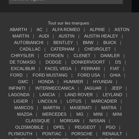
Tout sur les marques :
ABARTH
AC
ALFA ROMEO
ALPINE
ASTON
MARTIN
AUDI
AUSTIN
AUSTIN HEALEY
AUTOBIANCHI
BENTLEY
BMW
BUICK
CADILLAC
CATERHAM
CHEVROLET
CHRYSLER
CITROEN
CLENET
DAIMLER
DE TOMASO
DODGE
DONKERVOORT
DS
EXCALIBUR
FACEL VEGA
FERRARI
FIAT
FORD
FORD MUSTANG
FORD USA
GHIA
GMC
HONDA
HUMMER
HYUNDAI
INFINITI
INTERMECCANICA
JAGUAR
JEEP
LAGONDA
LANCIA
LAND ROVER
LEYLAND
LIGIER
LINCOLN
LOTUS
MARCADIER
MARCOS
MARTIN
MASERATI
MATRA
MAZDA
MERCEDES
MG
MINI
MINI
CLASSIQUE
MORGAN
NISSAN
OLDSMOBILE
OPEL
PEUGEOT
PGO
PLYMOUTH
PONTIAC
PORSCHE
RENAULT