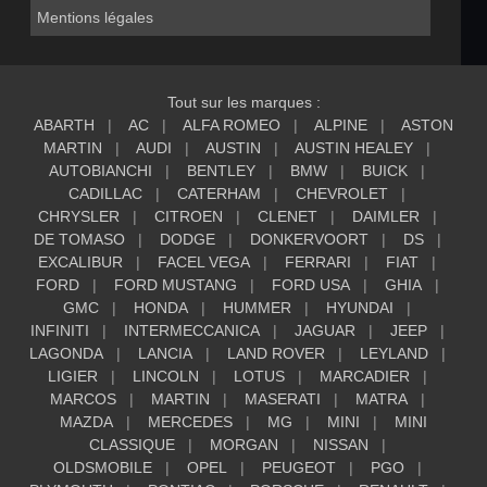
Mentions légales
Tout sur les marques :
ABARTH
AC
ALFA ROMEO
ALPINE
ASTON
MARTIN
AUDI
AUSTIN
AUSTIN HEALEY
AUTOBIANCHI
BENTLEY
BMW
BUICK
CADILLAC
CATERHAM
CHEVROLET
CHRYSLER
CITROEN
CLENET
DAIMLER
DE TOMASO
DODGE
DONKERVOORT
DS
EXCALIBUR
FACEL VEGA
FERRARI
FIAT
FORD
FORD MUSTANG
FORD USA
GHIA
GMC
HONDA
HUMMER
HYUNDAI
INFINITI
INTERMECCANICA
JAGUAR
JEEP
LAGONDA
LANCIA
LAND ROVER
LEYLAND
LIGIER
LINCOLN
LOTUS
MARCADIER
MARCOS
MARTIN
MASERATI
MATRA
MAZDA
MERCEDES
MG
MINI
MINI
CLASSIQUE
MORGAN
NISSAN
OLDSMOBILE
OPEL
PEUGEOT
PGO