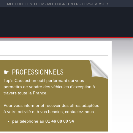
MOTORLEGEND.COM
-
MOTORGREEN.FR
-
TOPS-CARS.FR
☛
PROFESSIONNELS
Top's Cars est un outil performant qui vous
permettra de vendre des véhicules d'exception à
travers toute la France.
Pour vous informer et recevoir des offres adaptées
à votre activité et à vos besoins, contactez-nous :
par téléphone au
01 46 08 09 94