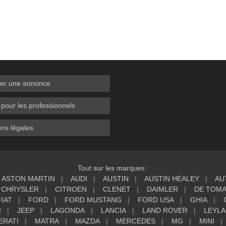
er une annonce
 pour les professionnels
ns légales
Tout sur les marques :
ASTON MARTIN
AUDI
AUSTIN
AUSTIN HEALEY
AU
CHRYSLER
CITROEN
CLENET
DAIMLER
DE TOM
FIAT
FORD
FORD MUSTANG
FORD USA
GHIA
R
JEEP
LAGONDA
LANCIA
LAND ROVER
LEYL
ERATI
MATRA
MAZDA
MERCEDES
MG
MINI