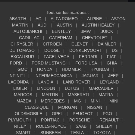
Tout sur les marques :
ABARTH
AC
ALFA ROMEO
ALPINE
ASTON
MARTIN
AUDI
AUSTIN
AUSTIN HEALEY
AUTOBIANCHI
BENTLEY
BMW
BUICK
CADILLAC
CATERHAM
CHEVROLET
CHRYSLER
CITROEN
CLENET
DAIMLER
DE TOMASO
DODGE
DONKERVOORT
DS
EXCALIBUR
FACEL VEGA
FERRARI
FIAT
FORD
FORD MUSTANG
FORD USA
GHIA
GMC
HONDA
HUMMER
HYUNDAI
INFINITI
INTERMECCANICA
JAGUAR
JEEP
LAGONDA
LANCIA
LAND ROVER
LEYLAND
LIGIER
LINCOLN
LOTUS
MARCADIER
MARCOS
MARTIN
MASERATI
MATRA
MAZDA
MERCEDES
MG
MINI
MINI
CLASSIQUE
MORGAN
NISSAN
OLDSMOBILE
OPEL
PEUGEOT
PGO
PLYMOUTH
PONTIAC
PORSCHE
RENAULT
RILEY
ROLLS-ROYCE
SAAB
SHELBY
SMART
SUNBEAM
TESLA
TOYOTA