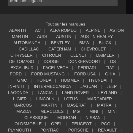
Mentions légales
Tout sur les marques :
ABARTH
AC
ALFA ROMEO
ALPINE
ASTON
MARTIN
AUDI
AUSTIN
AUSTIN HEALEY
AUTOBIANCHI
BENTLEY
BMW
BUICK
CADILLAC
CATERHAM
CHEVROLET
CHRYSLER
CITROEN
CLENET
DAIMLER
DE TOMASO
DODGE
DONKERVOORT
DS
EXCALIBUR
FACEL VEGA
FERRARI
FIAT
FORD
FORD MUSTANG
FORD USA
GHIA
GMC
HONDA
HUMMER
HYUNDAI
INFINITI
INTERMECCANICA
JAGUAR
JEEP
LAGONDA
LANCIA
LAND ROVER
LEYLAND
LIGIER
LINCOLN
LOTUS
MARCADIER
MARCOS
MARTIN
MASERATI
MATRA
MAZDA
MERCEDES
MG
MINI
MINI
CLASSIQUE
MORGAN
NISSAN
OLDSMOBILE
OPEL
PEUGEOT
PGO
PLYMOUTH
PONTIAC
PORSCHE
RENAULT