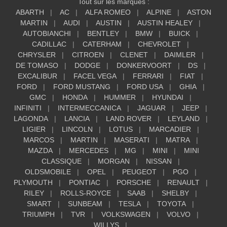
Tout sur les marques :
ABARTH
AC
ALFA ROMEO
ALPINE
ASTON
MARTIN
AUDI
AUSTIN
AUSTIN HEALEY
AUTOBIANCHI
BENTLEY
BMW
BUICK
CADILLAC
CATERHAM
CHEVROLET
CHRYSLER
CITROEN
CLENET
DAIMLER
DE TOMASO
DODGE
DONKERVOORT
DS
EXCALIBUR
FACEL VEGA
FERRARI
FIAT
FORD
FORD MUSTANG
FORD USA
GHIA
GMC
HONDA
HUMMER
HYUNDAI
INFINITI
INTERMECCANICA
JAGUAR
JEEP
LAGONDA
LANCIA
LAND ROVER
LEYLAND
LIGIER
LINCOLN
LOTUS
MARCADIER
MARCOS
MARTIN
MASERATI
MATRA
MAZDA
MERCEDES
MG
MINI
MINI
CLASSIQUE
MORGAN
NISSAN
OLDSMOBILE
OPEL
PEUGEOT
PGO
PLYMOUTH
PONTIAC
PORSCHE
RENAULT
RILEY
ROLLS-ROYCE
SAAB
SHELBY
SMART
SUNBEAM
TESLA
TOYOTA
TRIUMPH
TVR
VOLKSWAGEN
VOLVO
WILLYS