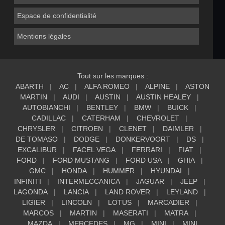
Espace de confidentialité
Mentions légales
Tout sur les marques :
ABARTH
AC
ALFA ROMEO
ALPINE
ASTON
MARTIN
AUDI
AUSTIN
AUSTIN HEALEY
AUTOBIANCHI
BENTLEY
BMW
BUICK
CADILLAC
CATERHAM
CHEVROLET
CHRYSLER
CITROEN
CLENET
DAIMLER
DE TOMASO
DODGE
DONKERVOORT
DS
EXCALIBUR
FACEL VEGA
FERRARI
FIAT
FORD
FORD MUSTANG
FORD USA
GHIA
GMC
HONDA
HUMMER
HYUNDAI
INFINITI
INTERMECCANICA
JAGUAR
JEEP
LAGONDA
LANCIA
LAND ROVER
LEYLAND
LIGIER
LINCOLN
LOTUS
MARCADIER
MARCOS
MARTIN
MASERATI
MATRA
MAZDA
MERCEDES
MG
MINI
MINI