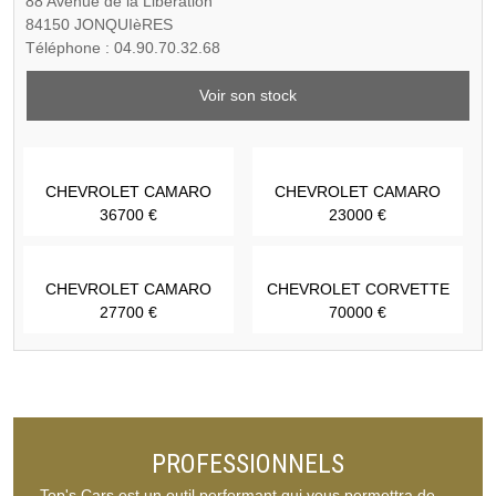
88 Avenue de la Libération
84150 JONQUIèRES
Téléphone : 04.90.70.32.68
Voir son stock
CHEVROLET CAMARO
CHEVROLET CAMARO
36700 €
23000 €
CHEVROLET CAMARO
CHEVROLET CORVETTE
27700 €
70000 €
PROFESSIONNELS
Top's Cars est un outil performant qui vous permettra de