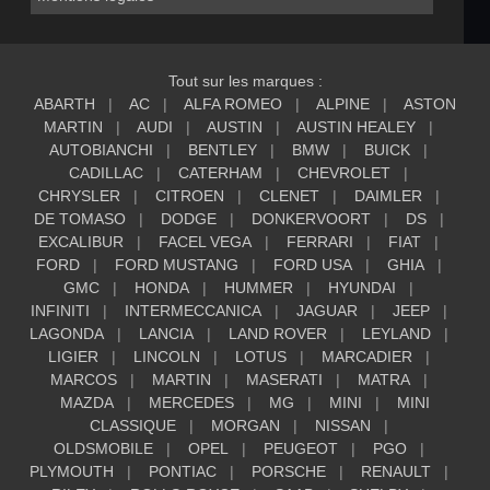
Tout sur les marques :
ABARTH
AC
ALFA ROMEO
ALPINE
ASTON
MARTIN
AUDI
AUSTIN
AUSTIN HEALEY
AUTOBIANCHI
BENTLEY
BMW
BUICK
CADILLAC
CATERHAM
CHEVROLET
CHRYSLER
CITROEN
CLENET
DAIMLER
DE TOMASO
DODGE
DONKERVOORT
DS
EXCALIBUR
FACEL VEGA
FERRARI
FIAT
FORD
FORD MUSTANG
FORD USA
GHIA
GMC
HONDA
HUMMER
HYUNDAI
INFINITI
INTERMECCANICA
JAGUAR
JEEP
LAGONDA
LANCIA
LAND ROVER
LEYLAND
LIGIER
LINCOLN
LOTUS
MARCADIER
MARCOS
MARTIN
MASERATI
MATRA
MAZDA
MERCEDES
MG
MINI
MINI
CLASSIQUE
MORGAN
NISSAN
OLDSMOBILE
OPEL
PEUGEOT
PGO
PLYMOUTH
PONTIAC
PORSCHE
RENAULT