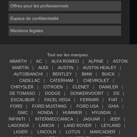
Offres pour les professionnels
Espace de confidentialité
Mentions légales
Tout sur les marques :
ABARTH
AC
ALFA ROMEO
ALPINE
ASTON
MARTIN
AUDI
AUSTIN
AUSTIN HEALEY
AUTOBIANCHI
BENTLEY
BMW
BUICK
CADILLAC
CATERHAM
CHEVROLET
CHRYSLER
CITROEN
CLENET
DAIMLER
DE TOMASO
DODGE
DONKERVOORT
DS
EXCALIBUR
FACEL VEGA
FERRARI
FIAT
FORD
FORD MUSTANG
FORD USA
GHIA
GMC
HONDA
HUMMER
HYUNDAI
INFINITI
INTERMECCANICA
JAGUAR
JEEP
LAGONDA
LANCIA
LAND ROVER
LEYLAND
LIGIER
LINCOLN
LOTUS
MARCADIER