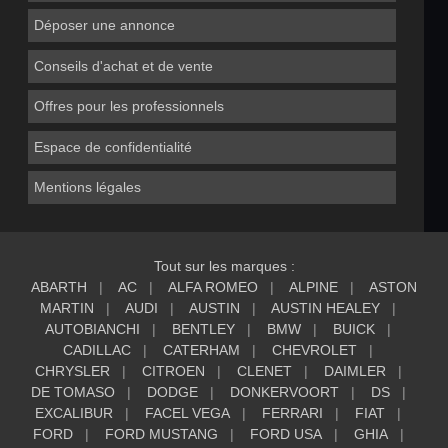
Déposer une annonce
Conseils d'achat et de vente
Offres pour les professionnels
Espace de confidentialité
Mentions légales
Tout sur les marques :
ABARTH
AC
ALFA ROMEO
ALPINE
ASTON
MARTIN
AUDI
AUSTIN
AUSTIN HEALEY
AUTOBIANCHI
BENTLEY
BMW
BUICK
CADILLAC
CATERHAM
CHEVROLET
CHRYSLER
CITROEN
CLENET
DAIMLER
DE TOMASO
DODGE
DONKERVOORT
DS
EXCALIBUR
FACEL VEGA
FERRARI
FIAT
FORD
FORD MUSTANG
FORD USA
GHIA