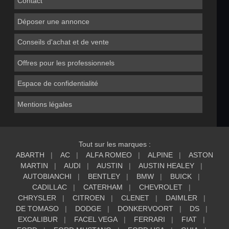
Contact
Déposer une annonce
Conseils d'achat et de vente
Offres pour les professionnels
Espace de confidentialité
Mentions légales
Tout sur les marques :
ABARTH
AC
ALFA ROMEO
ALPINE
ASTON
MARTIN
AUDI
AUSTIN
AUSTIN HEALEY
AUTOBIANCHI
BENTLEY
BMW
BUICK
CADILLAC
CATERHAM
CHEVROLET
CHRYSLER
CITROEN
CLENET
DAIMLER
DE TOMASO
DODGE
DONKERVOORT
DS
EXCALIBUR
FACEL VEGA
FERRARI
FIAT