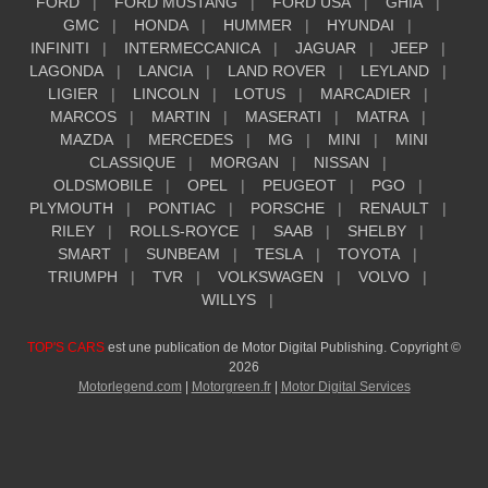
FORD
FORD MUSTANG
FORD USA
GHIA
GMC
HONDA
HUMMER
HYUNDAI
INFINITI
INTERMECCANICA
JAGUAR
JEEP
LAGONDA
LANCIA
LAND ROVER
LEYLAND
LIGIER
LINCOLN
LOTUS
MARCADIER
MARCOS
MARTIN
MASERATI
MATRA
MAZDA
MERCEDES
MG
MINI
MINI
CLASSIQUE
MORGAN
NISSAN
OLDSMOBILE
OPEL
PEUGEOT
PGO
PLYMOUTH
PONTIAC
PORSCHE
RENAULT
RILEY
ROLLS-ROYCE
SAAB
SHELBY
SMART
SUNBEAM
TESLA
TOYOTA
TRIUMPH
TVR
VOLKSWAGEN
VOLVO
WILLYS
TOP'S CARS
est une publication de Motor Digital Publishing. Copyright ©
2026
Motorlegend.com
|
Motorgreen.fr
|
Motor Digital Services