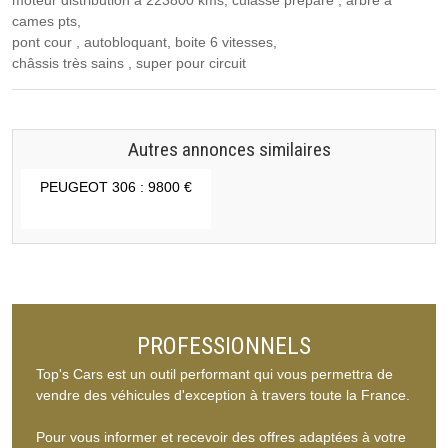
moteur distribution a 223800 kms, culasse préparé , arbre a
cames pts,
pont cour , autobloquant, boite 6 vitesses,
châssis très sains , super pour circuit
Autres annonces similaires
PEUGEOT 306 : 9800 €
PROFESSIONNELS
Top's Cars est un outil performant qui vous permettra de
vendre des véhicules d'exception à travers toute la France.
Pour vous informer et recevoir des offres adaptées à votre