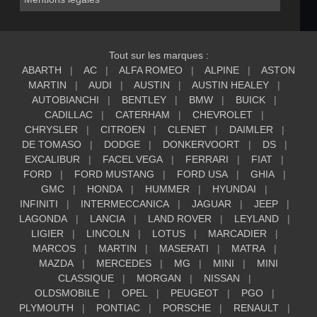
Tout sur les marques :
ABARTH
AC
ALFA ROMEO
ALPINE
ASTON
MARTIN
AUDI
AUSTIN
AUSTIN HEALEY
AUTOBIANCHI
BENTLEY
BMW
BUICK
CADILLAC
CATERHAM
CHEVROLET
CHRYSLER
CITROEN
CLENET
DAIMLER
DE TOMASO
DODGE
DONKERVOORT
DS
EXCALIBUR
FACEL VEGA
FERRARI
FIAT
FORD
FORD MUSTANG
FORD USA
GHIA
GMC
HONDA
HUMMER
HYUNDAI
INFINITI
INTERMECCANICA
JAGUAR
JEEP
LAGONDA
LANCIA
LAND ROVER
LEYLAND
LIGIER
LINCOLN
LOTUS
MARCADIER
MARCOS
MARTIN
MASERATI
MATRA
MAZDA
MERCEDES
MG
MINI
MINI
CLASSIQUE
MORGAN
NISSAN
OLDSMOBILE
OPEL
PEUGEOT
PGO
PLYMOUTH
PONTIAC
PORSCHE
RENAULT