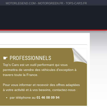
MOTORLEGEND.COM
-
MOTORGREEN.FR
-
TOPS-CARS.FR
☛
PROFESSIONNELS
Top's Cars est un outil performant qui vous
permettra de vendre des véhicules d'exception à
travers toute la France.
Pour vous informer et recevoir des offres adaptées
à votre activité et à vos besoins, contactez-nous :
par téléphone au
01 46 08 09 94