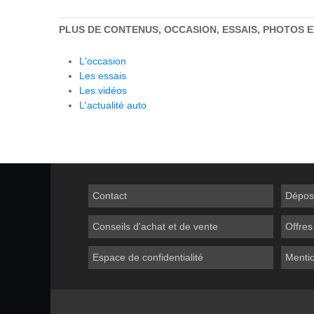
PLUS DE CONTENUS, OCCASION, ESSAIS, PHOTOS 
L'occasion
Les essais
Les vidéos
L'actualité auto
Contact
Dépos
Conseils d'achat et de vente
Offres
Espace de confidentialité
Mentio