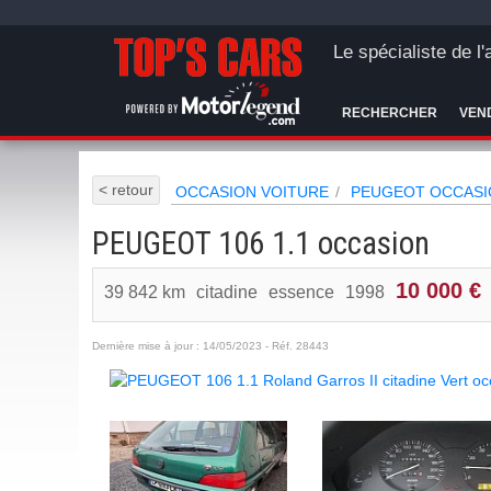
Le spécialiste de l
RECHERCHER
VEN
< retour
OCCASION VOITURE
PEUGEOT OCCASI
PEUGEOT 106 1.1 occasion
10 000 €
39 842 km
citadine
essence
1998
Dernière mise à jour : 14/05/2023 - Réf. 28443