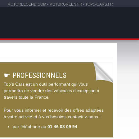
MOTORLEGEND.COM
-
MOTORGREEN.FR
-
TOPS-CARS.FR
☛
PROFESSIONNELS
Top's Cars est un outil performant qui vous
permettra de vendre des véhicules d'exception à
travers toute la France.
Pour vous informer et recevoir des offres adaptées
à votre activité et à vos besoins, contactez-nous :
par téléphone au
01 46 08 09 94