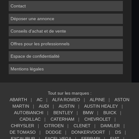
Contact
Déposer une annonce
Conseils d'achat et de vente
Offres pour les professionnels
Espace de confidentialité
Mentions légales
Tout sur les marques :
ABARTH
AC
ALFA ROMEO
ALPINE
ASTON
MARTIN
AUDI
AUSTIN
AUSTIN HEALEY
AUTOBIANCHI
BENTLEY
BMW
BUICK
CADILLAC
CATERHAM
CHEVROLET
CHRYSLER
CITROEN
CLENET
DAIMLER
DE TOMASO
DODGE
DONKERVOORT
DS
EXCALIBUR
FACEL VEGA
FERRARI
FIAT