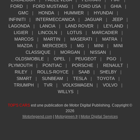
FORD
FORD MUSTANG
FORD USA
GHIA
GMC
HONDA
HUMMER
HYUNDAI
INFINITI
INTERMECCANICA
JAGUAR
JEEP
LAGONDA
LANCIA
LAND ROVER
LEYLAND
LIGIER
LINCOLN
LOTUS
MARCADIER
MARCOS
MARTIN
MASERATI
MATRA
MAZDA
MERCEDES
MG
MINI
MINI
CLASSIQUE
MORGAN
NISSAN
OLDSMOBILE
OPEL
PEUGEOT
PGO
PLYMOUTH
PONTIAC
PORSCHE
RENAULT
RILEY
ROLLS-ROYCE
SAAB
SHELBY
SMART
SUNBEAM
TESLA
TOYOTA
TRIUMPH
TVR
VOLKSWAGEN
VOLVO
WILLYS
TOP'S CARS
est une publication de Motor Digital Publishing. Copyright ©
2026
Motorlegend.com
|
Motorgreen.fr
|
Motor Digital Services