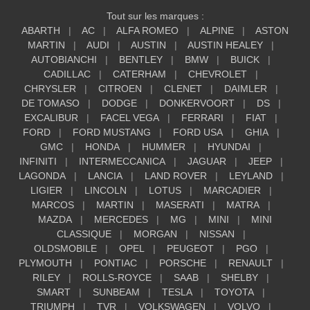
Tout sur les marques :
ABARTH
AC
ALFA ROMEO
ALPINE
ASTON
MARTIN
AUDI
AUSTIN
AUSTIN HEALEY
AUTOBIANCHI
BENTLEY
BMW
BUICK
CADILLAC
CATERHAM
CHEVROLET
CHRYSLER
CITROEN
CLENET
DAIMLER
DE TOMASO
DODGE
DONKERVOORT
DS
EXCALIBUR
FACEL VEGA
FERRARI
FIAT
FORD
FORD MUSTANG
FORD USA
GHIA
GMC
HONDA
HUMMER
HYUNDAI
INFINITI
INTERMECCANICA
JAGUAR
JEEP
LAGONDA
LANCIA
LAND ROVER
LEYLAND
LIGIER
LINCOLN
LOTUS
MARCADIER
MARCOS
MARTIN
MASERATI
MATRA
MAZDA
MERCEDES
MG
MINI
MINI
CLASSIQUE
MORGAN
NISSAN
OLDSMOBILE
OPEL
PEUGEOT
PGO
PLYMOUTH
PONTIAC
PORSCHE
RENAULT
RILEY
ROLLS-ROYCE
SAAB
SHELBY
SMART
SUNBEAM
TESLA
TOYOTA
TRIUMPH
TVR
VOLKSWAGEN
VOLVO