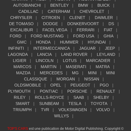
AUTOBIANCHI
BENTLEY
BMW
BUICK
CADILLAC
CATERHAM
CHEVROLET
CHRYSLER
CITROEN
CLENET
DAIMLER
DE TOMASO
DODGE
DONKERVOORT
DS
EXCALIBUR
FACEL VEGA
FERRARI
FIAT
FORD
FORD MUSTANG
FORD USA
GHIA
GMC
HONDA
HUMMER
HYUNDAI
INFINITI
INTERMECCANICA
JAGUAR
JEEP
LAGONDA
LANCIA
LAND ROVER
LEYLAND
LIGIER
LINCOLN
LOTUS
MARCADIER
MARCOS
MARTIN
MASERATI
MATRA
MAZDA
MERCEDES
MG
MINI
MINI
CLASSIQUE
MORGAN
NISSAN
OLDSMOBILE
OPEL
PEUGEOT
PGO
PLYMOUTH
PONTIAC
PORSCHE
RENAULT
RILEY
ROLLS-ROYCE
SAAB
SHELBY
SMART
SUNBEAM
TESLA
TOYOTA
TRIUMPH
TVR
VOLKSWAGEN
VOLVO
WILLYS
TOP'S CARS
est une publication de Motor Digital Publishing. Copyright ©