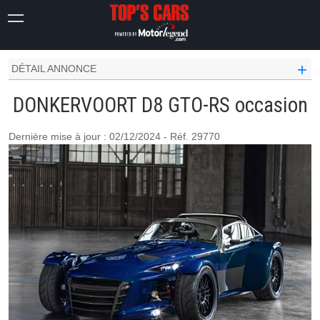
DONKERVOORT OCCASION
D8
GTO-RS
+
DÉTAIL ANNONCE
DONKERVOORT D8 GTO-RS occasion
Dernière mise à jour : 02/12/2024 - Réf. 29770