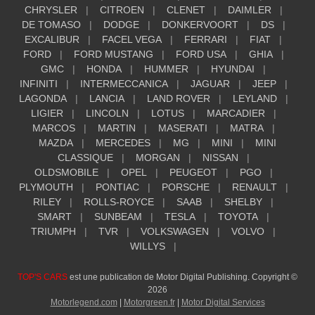
CHRYSLER
CITROEN
CLENET
DAIMLER
DE TOMASO
DODGE
DONKERVOORT
DS
EXCALIBUR
FACEL VEGA
FERRARI
FIAT
FORD
FORD MUSTANG
FORD USA
GHIA
GMC
HONDA
HUMMER
HYUNDAI
INFINITI
INTERMECCANICA
JAGUAR
JEEP
LAGONDA
LANCIA
LAND ROVER
LEYLAND
LIGIER
LINCOLN
LOTUS
MARCADIER
MARCOS
MARTIN
MASERATI
MATRA
MAZDA
MERCEDES
MG
MINI
MINI
CLASSIQUE
MORGAN
NISSAN
OLDSMOBILE
OPEL
PEUGEOT
PGO
PLYMOUTH
PONTIAC
PORSCHE
RENAULT
RILEY
ROLLS-ROYCE
SAAB
SHELBY
SMART
SUNBEAM
TESLA
TOYOTA
TRIUMPH
TVR
VOLKSWAGEN
VOLVO
WILLYS
TOP'S CARS
est une publication de Motor Digital Publishing. Copyright ©
2026
Motorlegend.com
|
Motorgreen.fr
|
Motor Digital Services