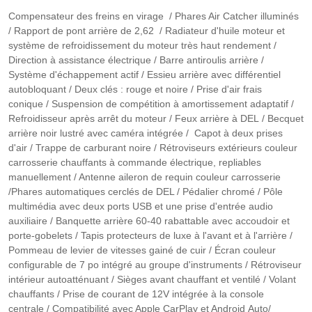
Compensateur des freins en virage / Phares Air Catcher illuminés
/ Rapport de pont arrière de 2,62 / Radiateur d'huile moteur et
système de refroidissement du moteur très haut rendement /
Direction à assistance électrique / Barre antiroulis arrière /
Système d'échappement actif / Essieu arrière avec différentiel
autobloquant / Deux clés : rouge et noire / Prise d'air frais
conique / Suspension de compétition à amortissement adaptatif /
Refroidisseur après arrêt du moteur / Feux arrière à DEL / Becquet
arrière noir lustré avec caméra intégrée / Capot à deux prises
d'air / Trappe de carburant noire / Rétroviseurs extérieurs couleur
carrosserie chauffants à commande électrique, repliables
manuellement / Antenne aileron de requin couleur carrosserie
/Phares automatiques cerclés de DEL / Pédalier chromé / Pôle
multimédia avec deux ports USB et une prise d'entrée audio
auxiliaire / Banquette arrière 60-40 rabattable avec accoudoir et
porte-gobelets / Tapis protecteurs de luxe à l'avant et à l'arrière /
Pommeau de levier de vitesses gainé de cuir / Écran couleur
configurable de 7 po intégré au groupe d'instruments / Rétroviseur
intérieur autoatténuant / Sièges avant chauffant et ventilé / Volant
chauffants / Prise de courant de 12V intégrée à la console
centrale / Compatibilité avec Apple CarPlay et Android Auto/