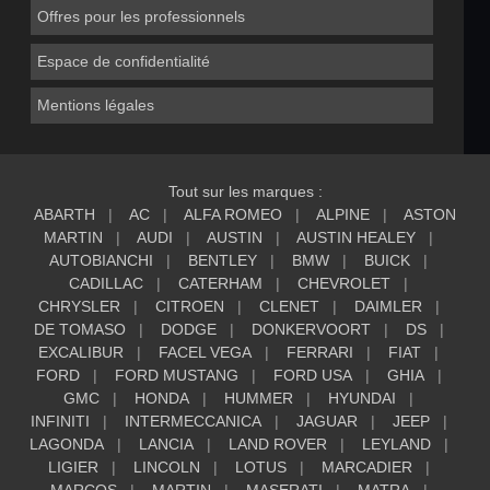
Offres pour les professionnels
Espace de confidentialité
Mentions légales
Tout sur les marques :
ABARTH
AC
ALFA ROMEO
ALPINE
ASTON
MARTIN
AUDI
AUSTIN
AUSTIN HEALEY
AUTOBIANCHI
BENTLEY
BMW
BUICK
CADILLAC
CATERHAM
CHEVROLET
CHRYSLER
CITROEN
CLENET
DAIMLER
DE TOMASO
DODGE
DONKERVOORT
DS
EXCALIBUR
FACEL VEGA
FERRARI
FIAT
FORD
FORD MUSTANG
FORD USA
GHIA
GMC
HONDA
HUMMER
HYUNDAI
INFINITI
INTERMECCANICA
JAGUAR
JEEP
LAGONDA
LANCIA
LAND ROVER
LEYLAND
LIGIER
LINCOLN
LOTUS
MARCADIER
MARCOS
MARTIN
MASERATI
MATRA