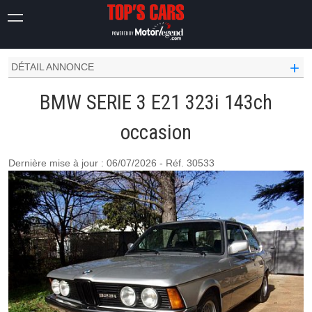
SERIE 3
E21
323I 143CH
+
DÉTAIL ANNONCE
BMW SERIE 3 E21 323i 143ch
occasion
Dernière mise à jour : 06/07/2026 - Réf. 30533