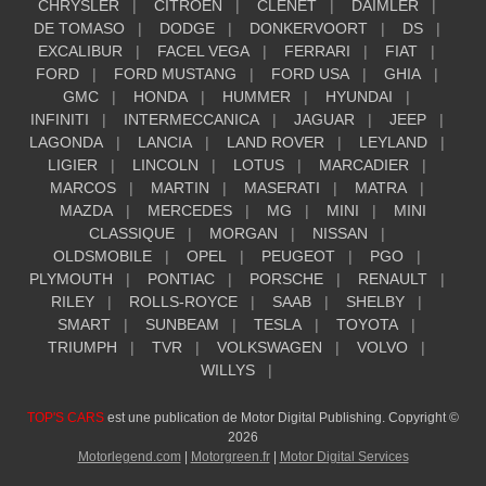
CHRYSLER
CITROEN
CLENET
DAIMLER
DE TOMASO
DODGE
DONKERVOORT
DS
EXCALIBUR
FACEL VEGA
FERRARI
FIAT
FORD
FORD MUSTANG
FORD USA
GHIA
GMC
HONDA
HUMMER
HYUNDAI
INFINITI
INTERMECCANICA
JAGUAR
JEEP
LAGONDA
LANCIA
LAND ROVER
LEYLAND
LIGIER
LINCOLN
LOTUS
MARCADIER
MARCOS
MARTIN
MASERATI
MATRA
MAZDA
MERCEDES
MG
MINI
MINI
CLASSIQUE
MORGAN
NISSAN
OLDSMOBILE
OPEL
PEUGEOT
PGO
PLYMOUTH
PONTIAC
PORSCHE
RENAULT
RILEY
ROLLS-ROYCE
SAAB
SHELBY
SMART
SUNBEAM
TESLA
TOYOTA
TRIUMPH
TVR
VOLKSWAGEN
VOLVO
WILLYS
TOP'S CARS
est une publication de Motor Digital Publishing. Copyright ©
2026
Motorlegend.com
|
Motorgreen.fr
|
Motor Digital Services