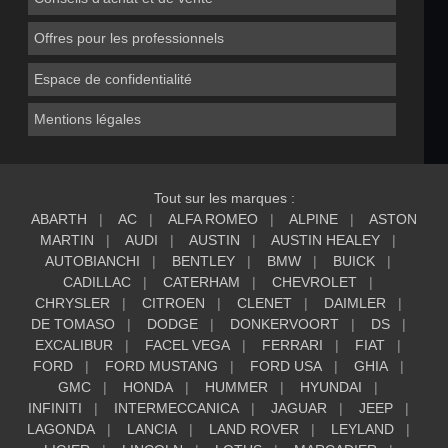
Offres pour les professionnels
Espace de confidentialité
Mentions légales
Tout sur les marques :
ABARTH
AC
ALFA ROMEO
ALPINE
ASTON
MARTIN
AUDI
AUSTIN
AUSTIN HEALEY
AUTOBIANCHI
BENTLEY
BMW
BUICK
CADILLAC
CATERHAM
CHEVROLET
CHRYSLER
CITROEN
CLENET
DAIMLER
DE TOMASO
DODGE
DONKERVOORT
DS
EXCALIBUR
FACEL VEGA
FERRARI
FIAT
FORD
FORD MUSTANG
FORD USA
GHIA
GMC
HONDA
HUMMER
HYUNDAI
INFINITI
INTERMECCANICA
JAGUAR
JEEP
LAGONDA
LANCIA
LAND ROVER
LEYLAND